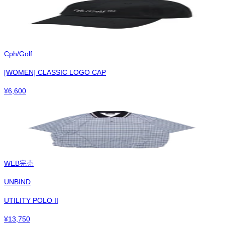
Cph/Golf
[WOMEN] CLASSIC LOGO CAP
¥
6,600
WEB完売
UNBIND
UTILITY POLO II
¥
13,750