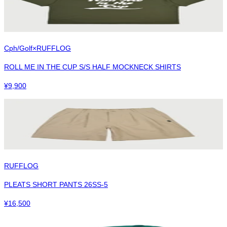
Cph/Golf×RUFFLOG
ROLL ME IN THE CUP S/S HALF MOCKNECK SHIRTS
¥
9,900
RUFFLOG
PLEATS SHORT PANTS 26SS-5
¥
16,500