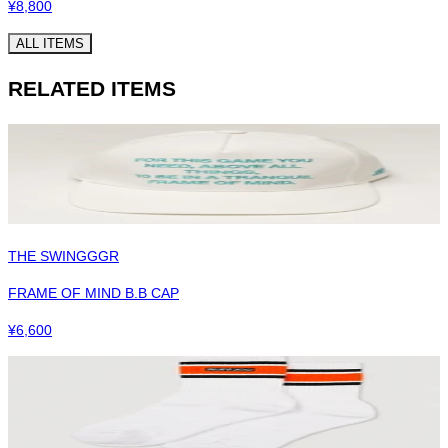
¥
8,800
ALL ITEMS
RELATED ITEMS
THE SWINGGGR
FRAME OF MIND B.B CAP
¥
6,600