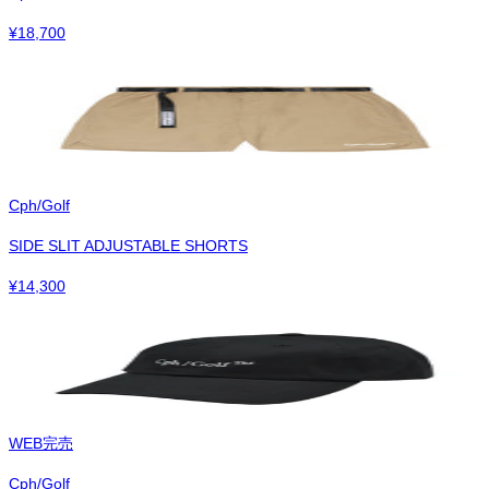
¥
18,700
Cph/Golf
SIDE SLIT ADJUSTABLE SHORTS
¥
14,300
WEB完売
Cph/Golf