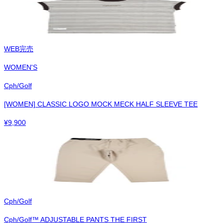
WEB完売
WOMEN'S
Cph/Golf
[WOMEN] CLASSIC LOGO MOCK MECK HALF SLEEVE TEE
¥
9,900
Cph/Golf
Cph/Golf™︎ ADJUSTABLE PANTS THE FIRST