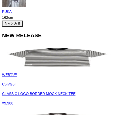
FUKA
162
cm
もっとみる
NEW RELEASE
WEB完売
Cph/Golf
CLASSIC LOGO BORDER MOCK NECK TEE
¥
9,900