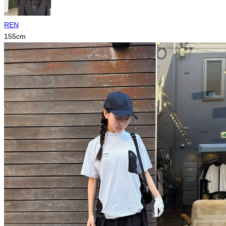
REN
155
cm