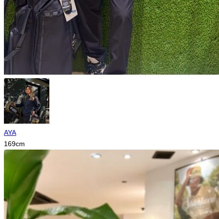
AYA
169
cm