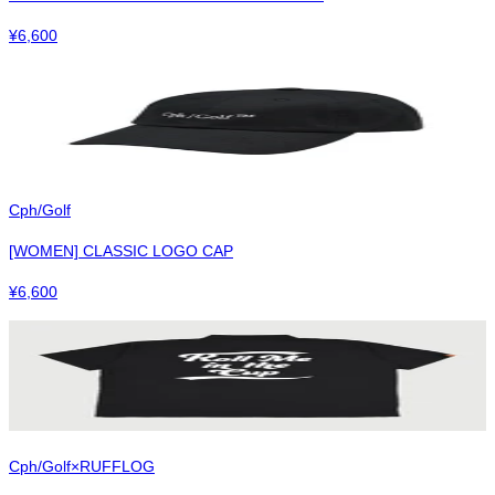
¥
6,600
Cph/Golf
[WOMEN] CLASSIC LOGO CAP
¥
6,600
Cph/Golf×RUFFLOG