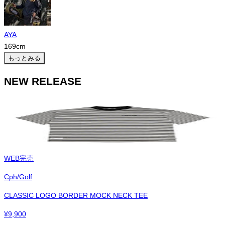
AYA
169
cm
もっとみる
NEW RELEASE
WEB完売
Cph/Golf
CLASSIC LOGO BORDER MOCK NECK TEE
¥
9,900