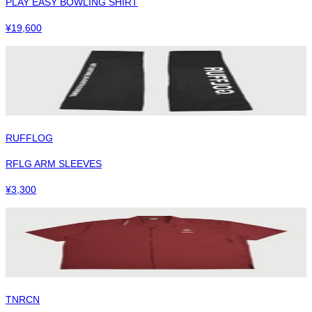
PLAY EASY BOWLING SHIRT
¥
19,600
RUFFLOG
RFLG ARM SLEEVES
¥
3,300
TNRCN