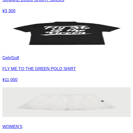
¥
3,300
Cph/Golf
FLY ME TO THE GREEN POLO SHIRT
¥
11,000
WOMEN'S