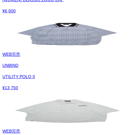
¥
6,600
WEB完売
UNBIND
UTILITY POLO II
¥
13,750
WEB完売