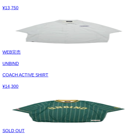
¥
13,750
WEB完売
UNBIND
COACH ACTIVE SHIRT
¥
14,300
SOLD OUT