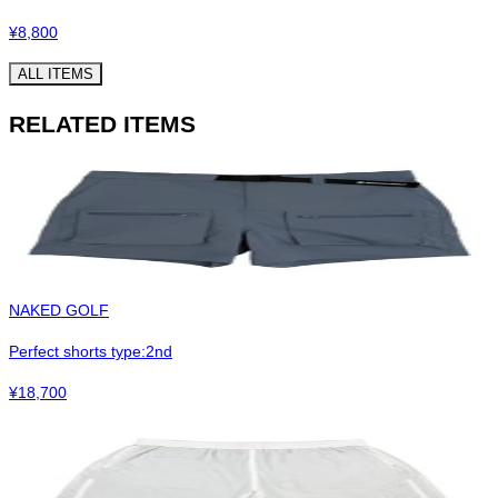
¥
8,800
ALL ITEMS
RELATED ITEMS
NAKED GOLF
Perfect shorts type:2nd
¥
18,700