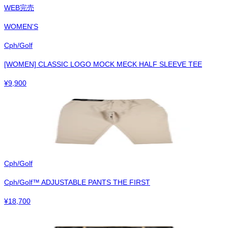
WEB完売
WOMEN'S
Cph/Golf
[WOMEN] CLASSIC LOGO MOCK MECK HALF SLEEVE TEE
¥
9,900
Cph/Golf
Cph/Golf™︎ ADJUSTABLE PANTS THE FIRST
¥
18,700