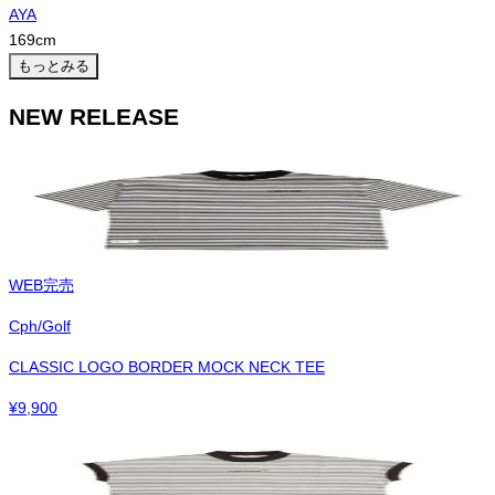
AYA
169
cm
もっとみる
NEW RELEASE
WEB完売
Cph/Golf
CLASSIC LOGO BORDER MOCK NECK TEE
¥
9,900