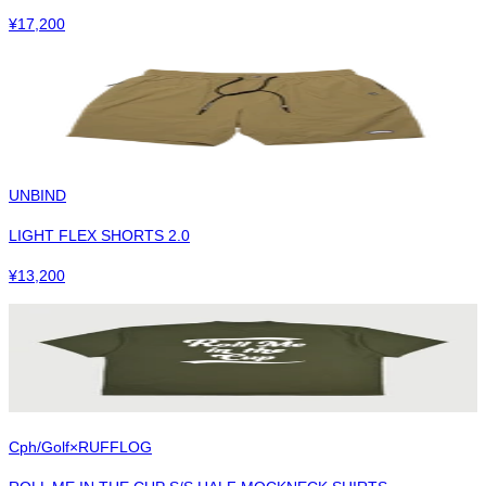
¥
17,200
UNBIND
LIGHT FLEX SHORTS 2.0
¥
13,200
Cph/Golf×RUFFLOG