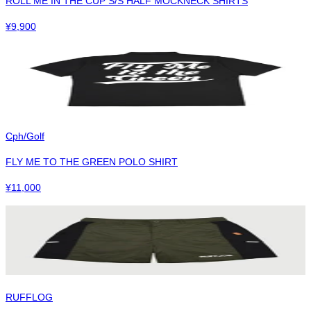
ROLL ME IN THE CUP S/S HALF MOCKNECK SHIRTS
¥
9,900
Cph/Golf
FLY ME TO THE GREEN POLO SHIRT
¥
11,000
RUFFLOG