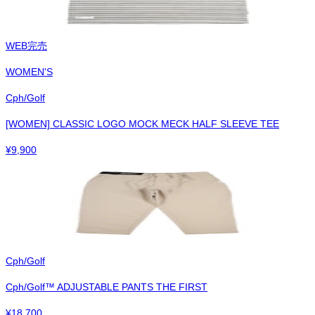
WEB完売
WOMEN'S
Cph/Golf
[WOMEN] CLASSIC LOGO MOCK MECK HALF SLEEVE TEE
¥
9,900
Cph/Golf
Cph/Golf™︎ ADJUSTABLE PANTS THE FIRST
¥
18,700