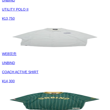
UNBIND
UTILITY POLO II
¥
13,750
WEB完売
UNBIND
COACH ACTIVE SHIRT
¥
14,300