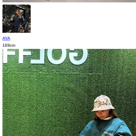
AYA
169
cm