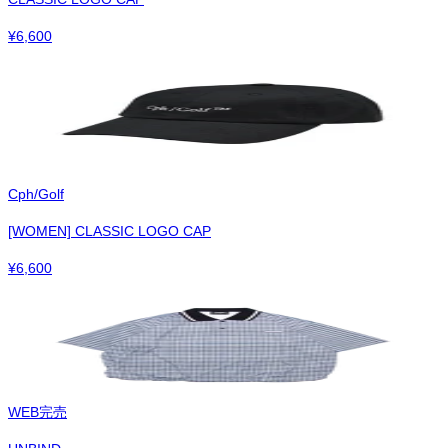
¥
6,600
Cph/Golf
[WOMEN] CLASSIC LOGO CAP
¥
6,600
WEB完売