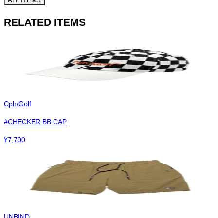
ALL ITEMS
RELATED ITEMS
Cph/Golf
#CHECKER BB CAP
¥
7,700
UNBIND