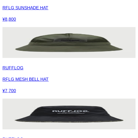
RFLG SUNSHADE HAT
¥
8,800
RUFFLOG
RFLG MESH BELL HAT
¥
7,700