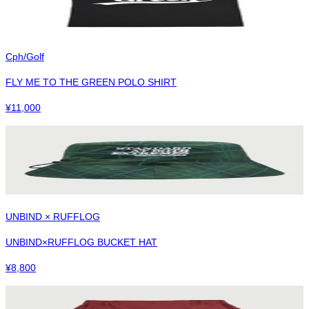
Cph/Golf
FLY ME TO THE GREEN POLO SHIRT
¥
11,000
UNBIND × RUFFLOG
UNBIND×RUFFLOG BUCKET HAT
¥
8,800