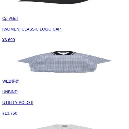
Cph/Golf
[WOMEN] CLASSIC LOGO CAP
¥
6,600
WEB完売
UNBIND
UTILITY POLO II
¥
13,750