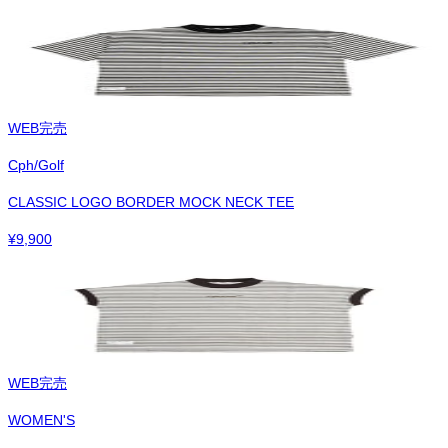
WEB完売
Cph/Golf
CLASSIC LOGO BORDER MOCK NECK TEE
¥
9,900
WEB完売
WOMEN'S