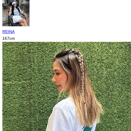
REINA
167
cm