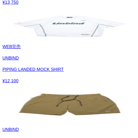
¥
13,750
WEB完売
UNBIND
PIPING LANDED MOCK SHIRT
¥
12,100
UNBIND