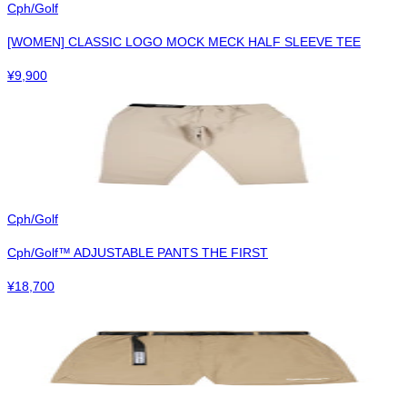
Cph/Golf
[WOMEN] CLASSIC LOGO MOCK MECK HALF SLEEVE TEE
¥
9,900
Cph/Golf
Cph/Golf™︎ ADJUSTABLE PANTS THE FIRST
¥
18,700