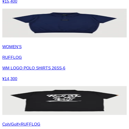
¥
15,400
WOMEN'S
RUFFLOG
WM LOGO POLO SHIRTS 26SS-6
¥
14,300
Cph/Golf×RUFFLOG