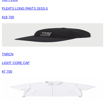
PLEATS LONG PANTS 26SS-5
¥
18,700
TNRCN
LIGHT CORE CAP
¥
7,700