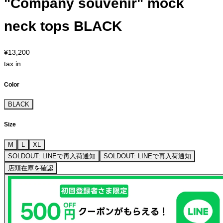
"Company souvenir" mock
neck tops BLACK
¥13,200
tax in
Color
BLACK
Size
M
L
XL
SOLDOUT: LINEで再入荷通知
SOLDOUT: LINEで再入荷通知
店頭在庫を確認