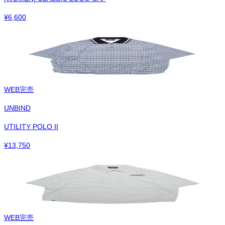
¥
6,600
WEB完売
UNBIND
UTILITY POLO II
¥
13,750
WEB完売