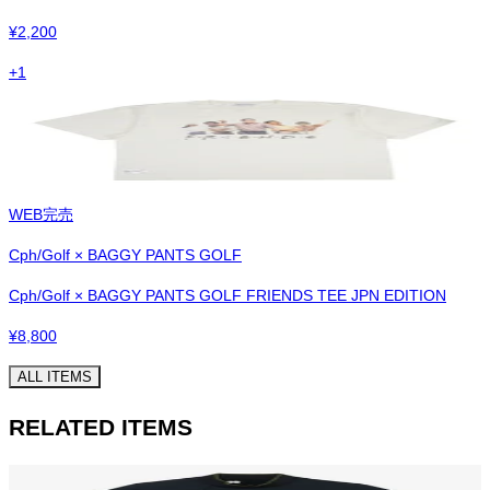
¥
2,200
+
1
WEB完売
Cph/Golf × BAGGY PANTS GOLF
Cph/Golf × BAGGY PANTS GOLF FRIENDS TEE JPN EDITION
¥
8,800
ALL ITEMS
RELATED ITEMS