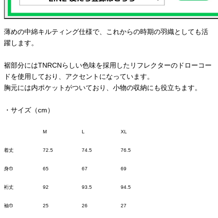
薄めの中綿キルティング仕様で、これからの時期の羽織としても活
躍します。
裾部分にはTNRCNらしい色味を採用したリフレクターのドローコー
ドを使用しており、アクセントになっています。
胸元には内ポケットがついており、小物の収納にも役立ちます。
・サイズ（cm）
M
L
XL
着丈
72.5
74.5
76.5
身巾
65
67
69
裄丈
92
93.5
94.5
袖巾
25
26
27