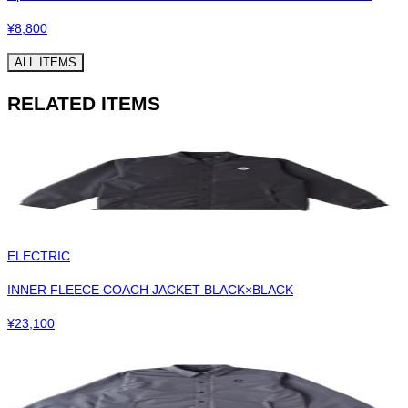
¥
8,800
ALL ITEMS
RELATED ITEMS
ELECTRIC
INNER FLEECE COACH JACKET BLACK×BLACK
¥
23,100