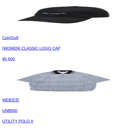
Cph/Golf
[WOMEN] CLASSIC LOGO CAP
¥
6,600
WEB完売
UNBIND
UTILITY POLO II