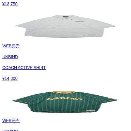
¥
13,750
WEB完売
UNBIND
COACH ACTIVE SHIRT
¥
14,300
WEB完売