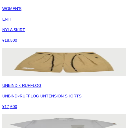
WOMEN'S
ENTI
NYLA SKIRT
¥
18,500
UNBIND × RUFFLOG
UNBIND×RUFFLOG UNTENSION SHORTS
¥
17,600