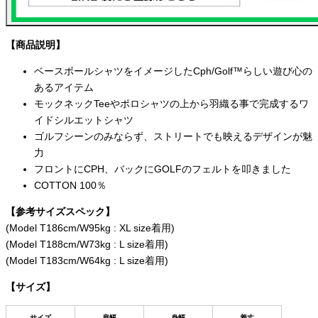
【商品説明】
ベースボールシャツをイメージした
Cph/Golf™らしい遊び心の
あるアイテム
モックネックTeeやポロシャツの上から羽織る事で完成するワ
イドシルエットシャツ
ゴルフシーンのみならず、ストリートでも映えるデザインが魅
力
フロントにCPH、バックにGOLFのフェルトを叩きました
COTTON 100％
【参考サイズスペック】
(Model T186cm/W95kg : XL size着用)
(Model T188cm/W73kg : L size着用)
(Model T183cm/W64kg : L size着用)
【サイズ】
サイズ
肩幅
身幅
着丈