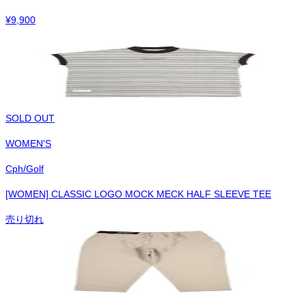
¥
9,900
SOLD OUT
WOMEN'S
Cph/Golf
[WOMEN] CLASSIC LOGO MOCK MECK HALF SLEEVE TEE
売り切れ