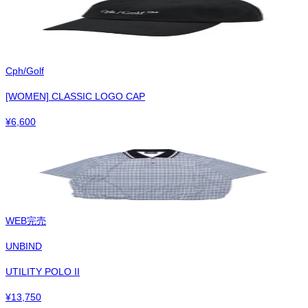
Cph/Golf
[WOMEN] CLASSIC LOGO CAP
¥
6,600
WEB完売
UNBIND
UTILITY POLO II
¥
13,750