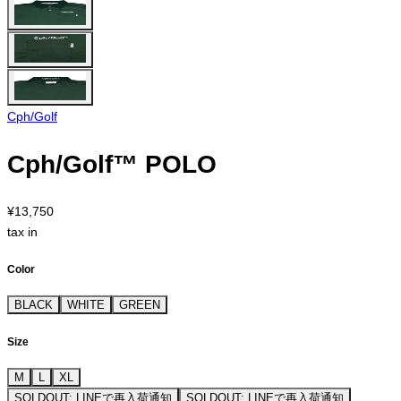
Cph/Golf
Cph/Golf™︎ POLO
¥13,750
tax in
Color
BLACK
WHITE
GREEN
Size
M
L
XL
SOLDOUT: LINEで再入荷通知
SOLDOUT: LINEで再入荷通知