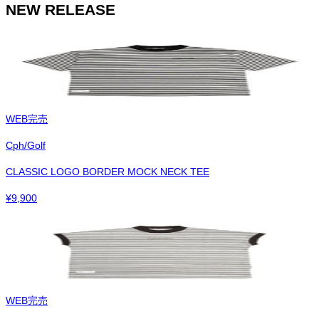
NEW RELEASE
WEB完売
Cph/Golf
CLASSIC LOGO BORDER MOCK NECK TEE
¥
9,900
WEB完売