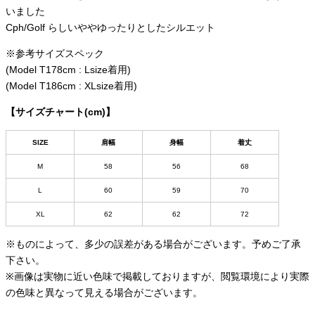
いました
Cph/Golf らしいややゆったりとしたシルエット
※参考サイズスペック
(Model T178cm : Lsize着用)
(Model T186cm : XLsize着用)
【サイズチャート(cm)】
SIZE
肩幅
身幅
着丈
M
58
56
68
L
60
59
70
XL
62
62
72
※ものによって、多少の誤差がある場合がございます。予めご了承
下さい。
※画像は実物に近い色味で掲載しておりますが、閲覧環境により実際
の色味と異なって見える場合がございます。