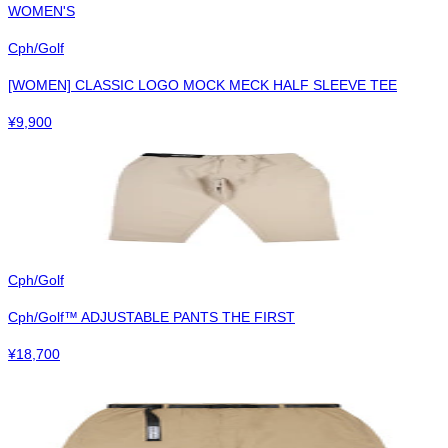
WOMEN'S
Cph/Golf
[WOMEN] CLASSIC LOGO MOCK MECK HALF SLEEVE TEE
¥
9,900
Cph/Golf
Cph/Golf™︎ ADJUSTABLE PANTS THE FIRST
¥
18,700