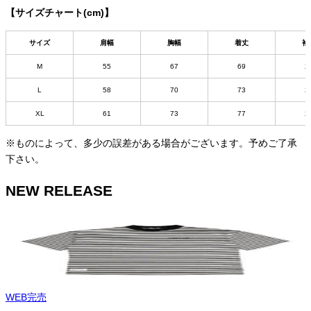
【サイズチャート(cm)】
サイズ
肩幅
胸幅
着丈
袖
M
55
67
69
2
L
58
70
73
2
XL
61
73
77
2
※ものによって、多少の誤差がある場合がございます。予めご了承
下さい。
NEW RELEASE
WEB完売