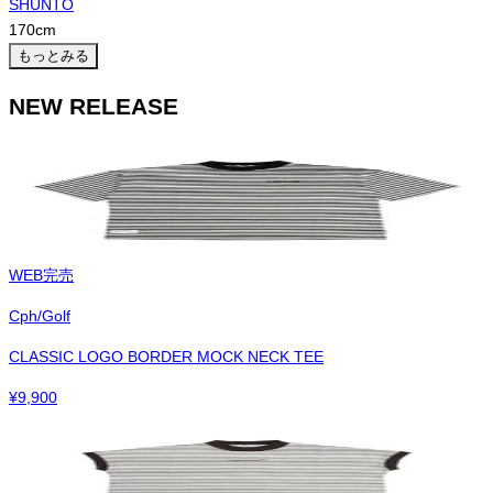
SHUNTO
170
cm
もっとみる
NEW RELEASE
WEB完売
Cph/Golf
CLASSIC LOGO BORDER MOCK NECK TEE
¥
9,900