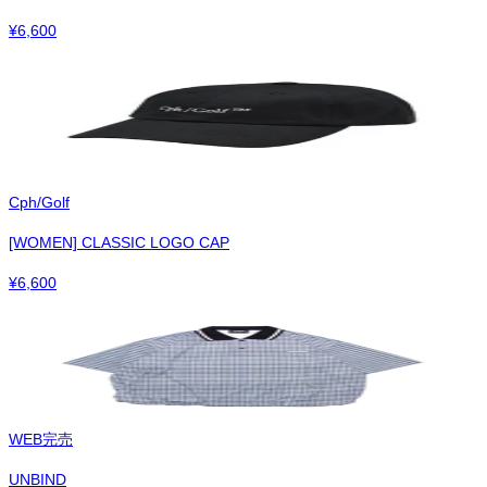
¥
6,600
Cph/Golf
[WOMEN] CLASSIC LOGO CAP
¥
6,600
WEB完売
UNBIND