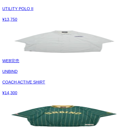
UTILITY POLO II
¥
13,750
WEB完売
UNBIND
COACH ACTIVE SHIRT
¥
14,300