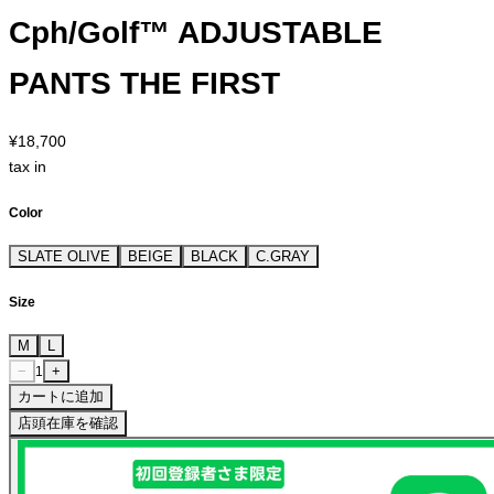
Cph/Golf™︎ ADJUSTABLE
PANTS THE FIRST
¥18,700
tax in
Color
SLATE OLIVE
BEIGE
BLACK
C.GRAY
Size
M
L
−
+
1
カートに追加
店頭在庫を確認