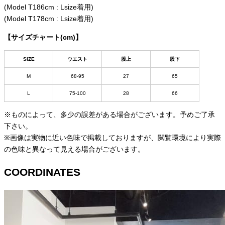
(Model T186cm : Lsize着用)
(Model T178cm : Lsize着用)
【サイズチャート(cm)】
SIZE
ウエスト
股上
股下
M
68-95
27
65
L
75-100
28
66
※ものによって、多少の誤差がある場合がございます。予めご了承
下さい。
※画像は実物に近い色味で掲載しておりますが、閲覧環境により実際
の色味と異なって見える場合がございます。
COORDINATES