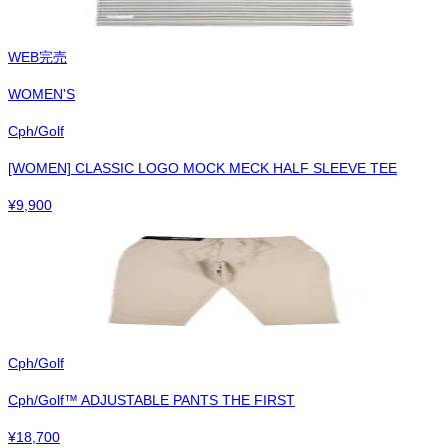
WEB完売
WOMEN'S
Cph/Golf
[WOMEN] CLASSIC LOGO MOCK MECK HALF SLEEVE TEE
¥
9,900
Cph/Golf
Cph/Golf™︎ ADJUSTABLE PANTS THE FIRST
¥
18,700