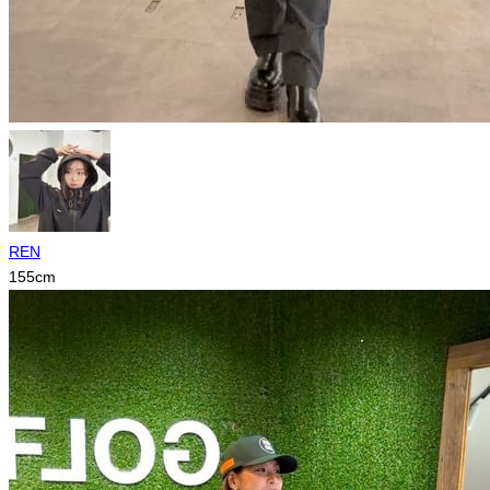
REN
155
cm