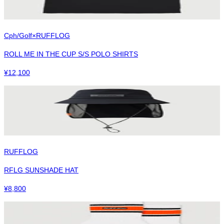
Cph/Golf×RUFFLOG
ROLL ME IN THE CUP S/S POLO SHIRTS
¥
12,100
RUFFLOG
RFLG SUNSHADE HAT
¥
8,800