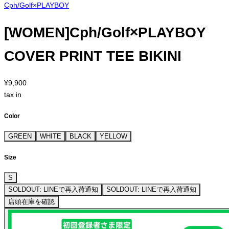
Cph/Golf×PLAYBOY
[WOMEN]Cph/Golf×PLAYBOY
COVER PRINT TEE BIKINI
¥9,900
tax in
Color
GREEN
WHITE
BLACK
YELLOW
Size
S
SOLDOUT: LINEで再入荷通知
SOLDOUT: LINEで再入荷通知
店頭在庫を確認