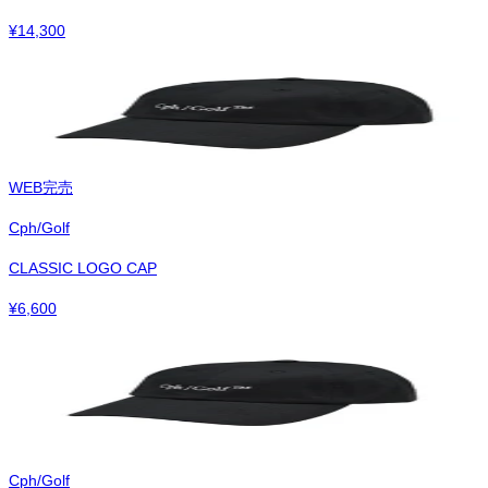
¥
14,300
WEB完売
Cph/Golf
CLASSIC LOGO CAP
¥
6,600
Cph/Golf