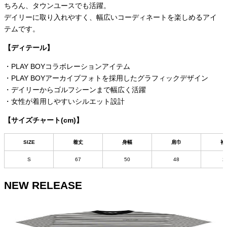
ちろん、タウンユースでも活躍。
デイリーに取り入れやすく、幅広いコーディネートを楽しめるアイ
テムです。
【ディテール】
・PLAY BOYコラボレーションアイテム
・PLAY BOYアーカイブフォトを採用したグラフィックデザイン
・デイリーからゴルフシーンまで幅広く活躍
・女性が着用しやすいシルエット設計
【サイズチャート(cm)】
SIZE
着丈
身幅
肩巾
袖
S
67
50
48
2
NEW RELEASE