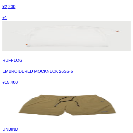
¥
2,200
+
1
RUFFLOG
EMBROIDERED MOCKNECK 26SS-5
¥
15,400
UNBIND