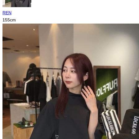
REN
155
cm