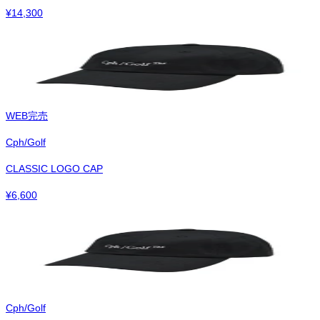
¥
14,300
WEB完売
Cph/Golf
CLASSIC LOGO CAP
¥
6,600
Cph/Golf