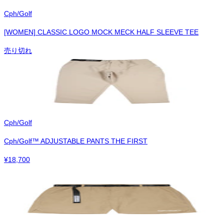
Cph/Golf
[WOMEN] CLASSIC LOGO MOCK MECK HALF SLEEVE TEE
売り切れ
Cph/Golf
Cph/Golf™︎ ADJUSTABLE PANTS THE FIRST
¥
18,700