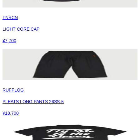
TNRCN
LIGHT CORE CAP
¥
7,700
RUFFLOG
PLEATS LONG PANTS 26SS-5
¥
18,700