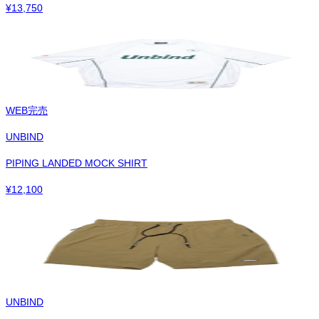
¥
13,750
WEB完売
UNBIND
PIPING LANDED MOCK SHIRT
¥
12,100
UNBIND