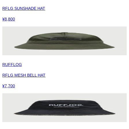
RFLG SUNSHADE HAT
¥
8,800
RUFFLOG
RFLG MESH BELL HAT
¥
7,700