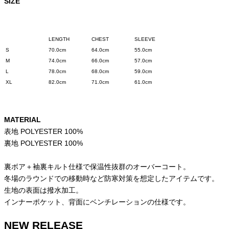
SIZE
LENGTH
CHEST
SLEEVE
S
70.0cm
64.0cm
55.0
cm
M
74.0cm
66.0cm
57.0cm
L
78.0cm
68.0cm
59.0cm
XL
82.0cm
71.0cm
61.0cm
MATERIAL
表地 POLYESTER 100%
裏地 POLYESTER 100%
裏ボア＋袖裏キルト仕様で保温性抜群のオーバーコート。
冬場のラウンドでの移動時など防寒対策を想定したアイテムです。
生地の表面は撥水加工。
インナーポケット、背面にベンチレーションの仕様です。
NEW RELEASE