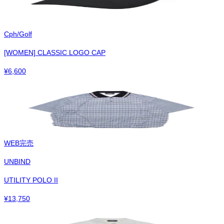
Cph/Golf
[WOMEN] CLASSIC LOGO CAP
¥
6,600
WEB完売
UNBIND
UTILITY POLO II
¥
13,750