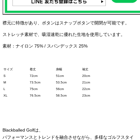
襟元に特徴があり、ボタンはスナップボタンで開閉が可能です。
ストレッチ素材で、吸湿速乾に優れた生地を使用しています。
素材：ナイロン 75% / スパンデックス 25%
サイズ
着丈
身幅
袖丈
S
72cm
51cm
20cm
M
73.5cm
53.5cm
21cm
L
75cm
56cm
22cm
XL
76.5cm
58.5cm
23cm
Blackballed Golfは、
パフォーマンスとトレンドを融合させながら、多様なゴルフスタイ