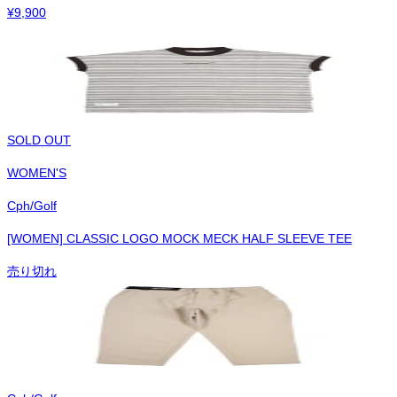
¥
9,900
SOLD OUT
WOMEN'S
Cph/Golf
[WOMEN] CLASSIC LOGO MOCK MECK HALF SLEEVE TEE
売り切れ