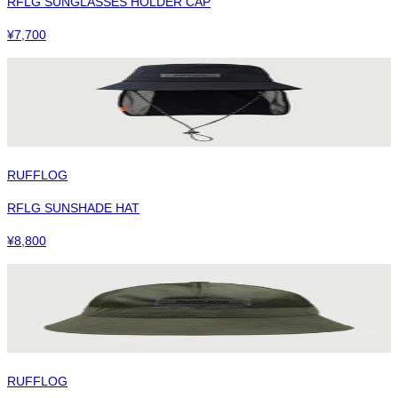
RFLG SUNGLASSES HOLDER CAP
¥
7,700
RUFFLOG
RFLG SUNSHADE HAT
¥
8,800
RUFFLOG