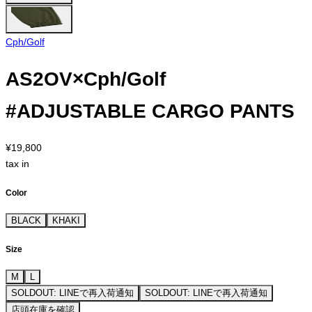
Cph/Golf
AS2OV×Cph/Golf
#ADJUSTABLE CARGO PANTS
¥19,800
tax in
Color
BLACK
KHAKI
Size
M
L
SOLDOUT: LINEで再入荷通知
SOLDOUT: LINEで再入荷通知
店頭在庫を確認