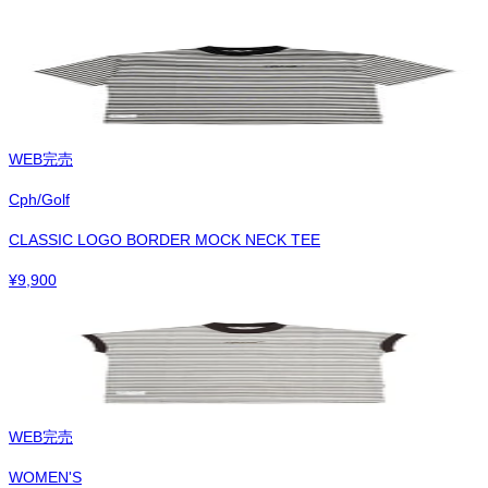
WEB完売
Cph/Golf
CLASSIC LOGO BORDER MOCK NECK TEE
¥
9,900
WEB完売
WOMEN'S