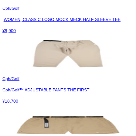
Cph/Golf
[WOMEN] CLASSIC LOGO MOCK MECK HALF SLEEVE TEE
¥
9,900
Cph/Golf
Cph/Golf™︎ ADJUSTABLE PANTS THE FIRST
¥
18,700