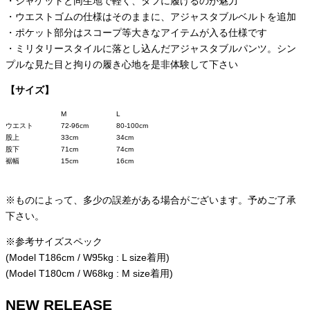
・ジャケットと同生地で軽く、タフに履けるのが魅力
・ウエストゴムの仕様はそのままに、アジャスタブルベルトを追加
・ポケット部分はスコープ等大きなアイテムが入る仕様です
・ミリタリースタイルに落とし込んだアジャスタブルパンツ。シン
プルな見た目と拘りの履き心地を是非体験して下さい
【サイズ】
M
L
ウエスト
72-96cm
80-100cm
股上
33cm
34cm
股下
71cm
74cm
裾幅
15cm
16cm
※ものによって、多少の誤差がある場合がございます。予めご了承
下さい。
※参考サイズスペック
(Model T186cm / W95kg : L size着用)
(Model T180cm / W68kg : M size着用)
NEW RELEASE