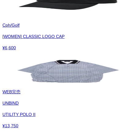
Cph/Golf
[WOMEN] CLASSIC LOGO CAP
¥
6,600
WEB完売
UNBIND
UTILITY POLO II
¥
13,750