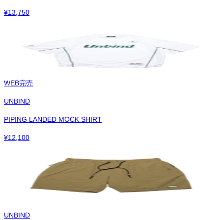
¥
13,750
WEB完売
UNBIND
PIPING LANDED MOCK SHIRT
¥
12,100
UNBIND