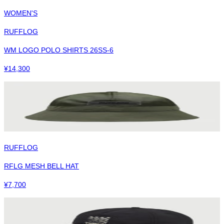
WOMEN'S
RUFFLOG
WM LOGO POLO SHIRTS 26SS-6
¥
14,300
RUFFLOG
RFLG MESH BELL HAT
¥
7,700