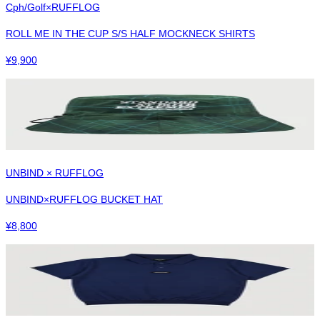
Cph/Golf×RUFFLOG
ROLL ME IN THE CUP S/S HALF MOCKNECK SHIRTS
¥
9,900
UNBIND × RUFFLOG
UNBIND×RUFFLOG BUCKET HAT
¥
8,800