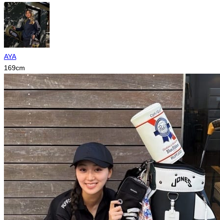
AYA
169
cm