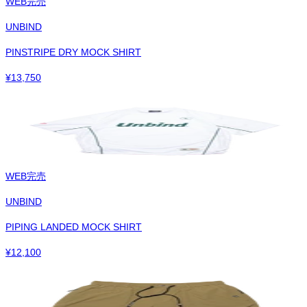
WEB完売
UNBIND
PINSTRIPE DRY MOCK SHIRT
¥
13,750
WEB完売
UNBIND
PIPING LANDED MOCK SHIRT
¥
12,100