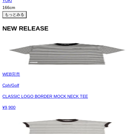
YUKI
166
cm
もっとみる
NEW RELEASE
WEB完売
Cph/Golf
CLASSIC LOGO BORDER MOCK NECK TEE
¥
9,900