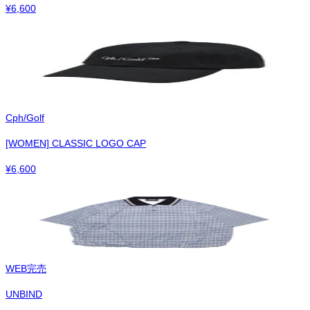
¥
6,600
Cph/Golf
[WOMEN] CLASSIC LOGO CAP
¥
6,600
WEB完売
UNBIND