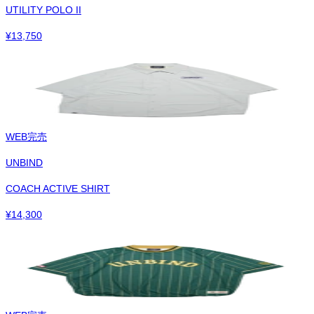
UTILITY POLO II
¥
13,750
WEB完売
UNBIND
COACH ACTIVE SHIRT
¥
14,300