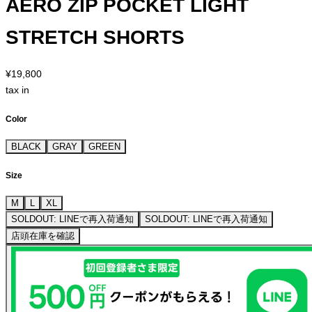
AERO ZIP POCKET LIGHT
STRETCH SHORTS
¥19,800
tax in
Color
BLACK
GRAY
GREEN
Size
M
L
XL
SOLDOUT: LINEで再入荷通知
SOLDOUT: LINEで再入荷通知
店頭在庫を確認