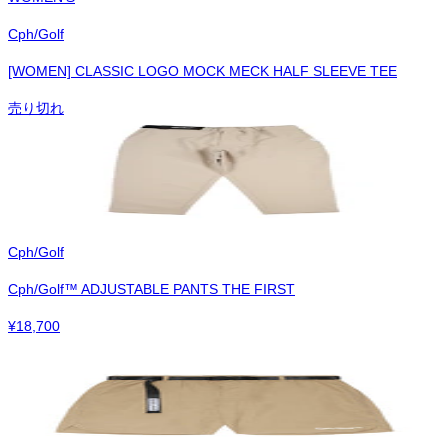
Cph/Golf
[WOMEN] CLASSIC LOGO MOCK MECK HALF SLEEVE TEE
売り切れ
Cph/Golf
Cph/Golf™︎ ADJUSTABLE PANTS THE FIRST
¥
18,700