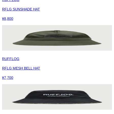
RFLG SUNSHADE HAT
¥
8,800
RUFFLOG
RFLG MESH BELL HAT
¥
7,700