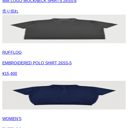
WM LOGO MOCKNECK SHIRTS 26SS-6
売り切れ
RUFFLOG
EMBROIDERED POLO SHIRT 26SS-5
¥
15,400
WOMEN'S