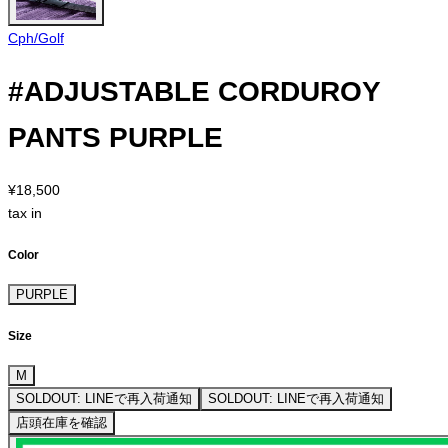
Cph/Golf
#ADJUSTABLE CORDUROY
PANTS PURPLE
¥18,500
tax in
Color
PURPLE
Size
M
SOLDOUT: LINEで再入荷通知
SOLDOUT: LINEで再入荷通知
店頭在庫を確認