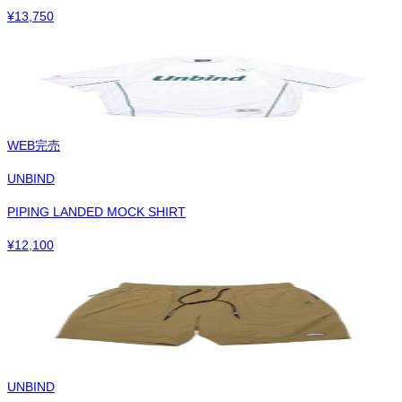
¥
13,750
WEB完売
UNBIND
PIPING LANDED MOCK SHIRT
¥
12,100
UNBIND