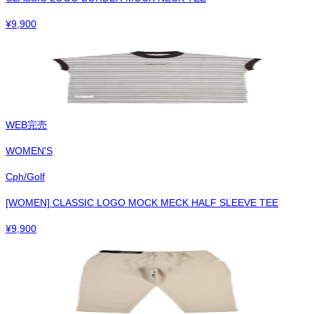
¥
9,900
WEB完売
WOMEN'S
Cph/Golf
[WOMEN] CLASSIC LOGO MOCK MECK HALF SLEEVE TEE
¥
9,900