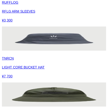
RUFFLOG
RFLG ARM SLEEVES
¥
3,300
TNRCN
LIGHT CORE BUCKET HAT
¥
7,700