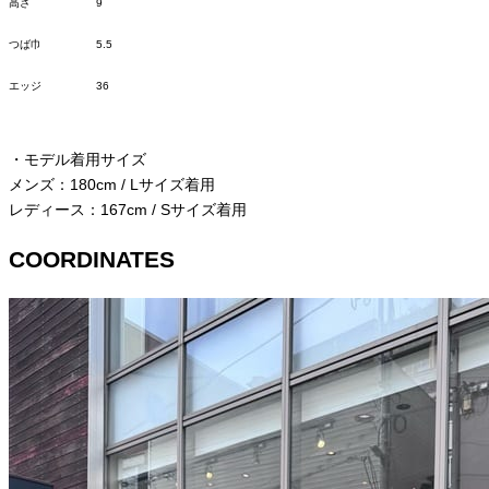
高さ
9
つば巾
5.5
エッジ
36
・モデル着用サイズ
メンズ：180cm / Lサイズ着用
レディース：
167cm / S
サイズ着用
COORDINATES