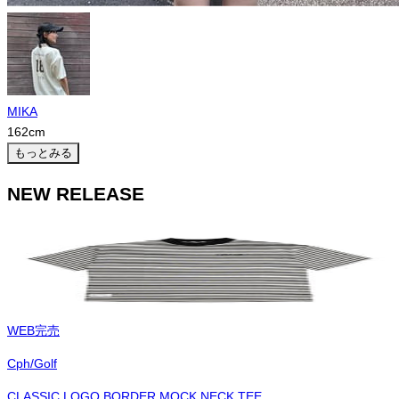
MIKA
162
cm
もっとみる
NEW RELEASE
WEB完売
Cph/Golf
CLASSIC LOGO BORDER MOCK NECK TEE