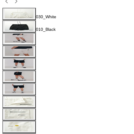
030_White
010_Black