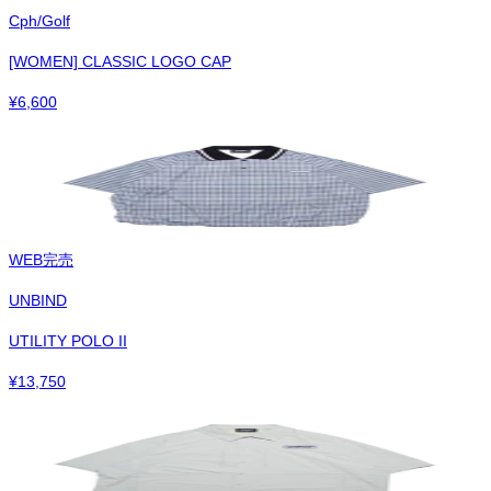
Cph/Golf
[WOMEN] CLASSIC LOGO CAP
¥
6,600
WEB完売
UNBIND
UTILITY POLO II
¥
13,750