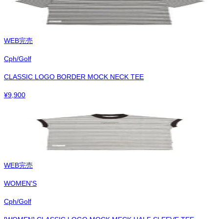
WEB完売
Cph/Golf
CLASSIC LOGO BORDER MOCK NECK TEE
¥
9,900
WEB完売
WOMEN'S
Cph/Golf