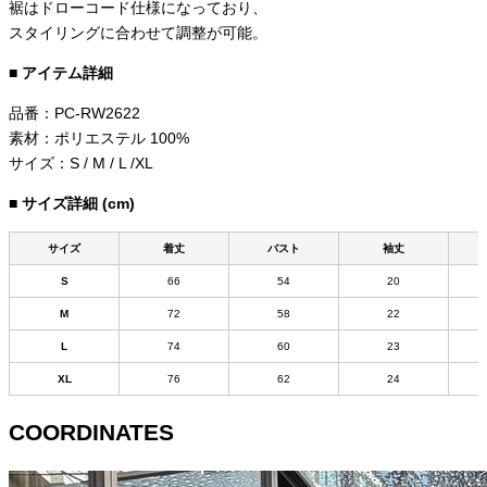
裾はドローコード仕様になっており、
スタイリングに合わせて調整が可能。
■ アイテム詳細
品番：PC-RW2622
素材：ポリエステル 100%
サイズ：S / M / L /XL
■ サイズ詳細 (cm)
サイズ
着丈
バスト
袖丈
S
66
54
20
M
72
58
22
L
74
60
23
XL
76
62
24
COORDINATES