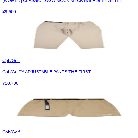
[WOMEN] CLASSIC LOGO MOCK MECK HALF SLEEVE TEE
¥
9,900
Cph/Golf
Cph/Golf™︎ ADJUSTABLE PANTS THE FIRST
¥
18,700
Cph/Golf