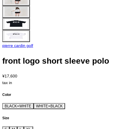
pierre cardin golf
front logo short sleeve polo
¥17,600
tax in
Color
BLACK×WHITE
WHITE×BLACK
Size