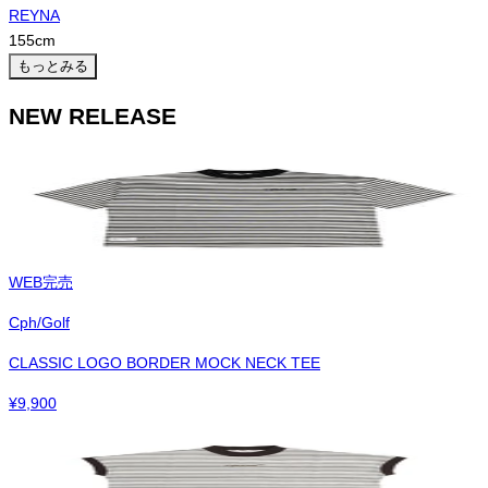
REYNA
155
cm
もっとみる
NEW RELEASE
WEB完売
Cph/Golf
CLASSIC LOGO BORDER MOCK NECK TEE
¥
9,900