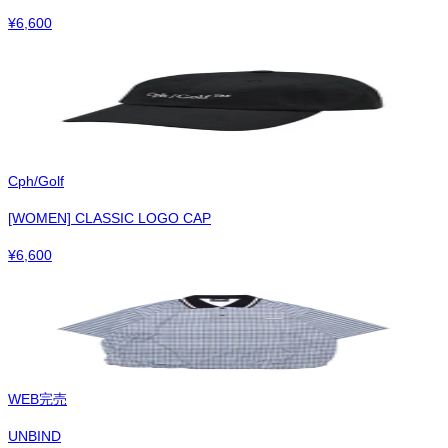
¥
6,600
Cph/Golf
[WOMEN] CLASSIC LOGO CAP
¥
6,600
WEB完売
UNBIND