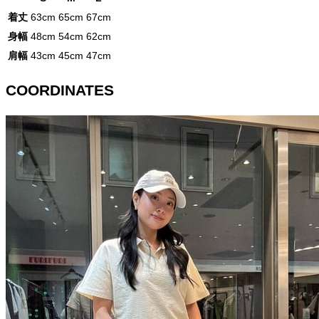
着丈
63cm
65cm
67cm
身幅
48cm
54cm
62cm
肩幅
43cm
45cm
47cm
COORDINATES