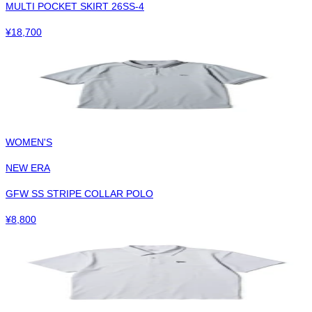
MULTI POCKET SKIRT 26SS-4
¥
18,700
WOMEN'S
NEW ERA
GFW SS STRIPE COLLAR POLO
¥
8,800