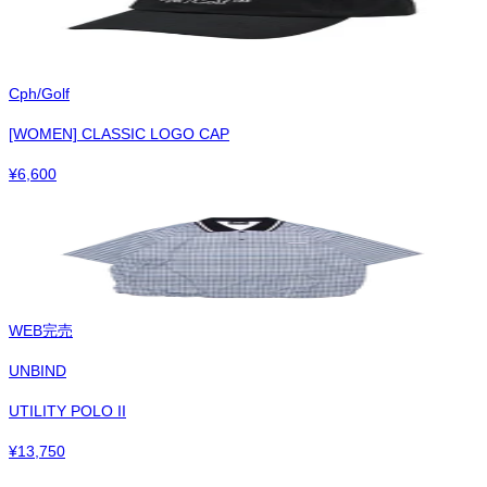
Cph/Golf
[WOMEN] CLASSIC LOGO CAP
¥
6,600
WEB完売
UNBIND
UTILITY POLO II
¥
13,750