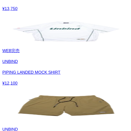
¥
13,750
WEB完売
UNBIND
PIPING LANDED MOCK SHIRT
¥
12,100
UNBIND