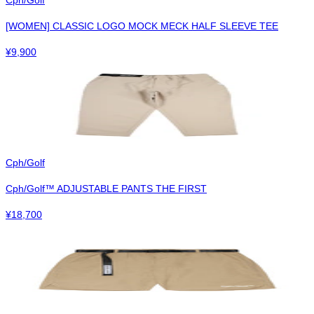
[WOMEN] CLASSIC LOGO MOCK MECK HALF SLEEVE TEE
¥
9,900
Cph/Golf
Cph/Golf™︎ ADJUSTABLE PANTS THE FIRST
¥
18,700