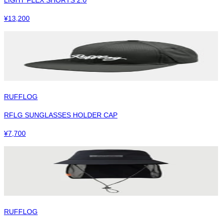
¥
13,200
RUFFLOG
RFLG SUNGLASSES HOLDER CAP
¥
7,700
RUFFLOG