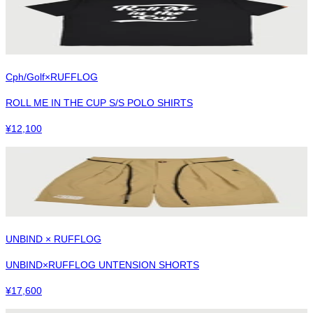
Cph/Golf×RUFFLOG
ROLL ME IN THE CUP S/S POLO SHIRTS
¥
12,100
UNBIND × RUFFLOG
UNBIND×RUFFLOG UNTENSION SHORTS
¥
17,600