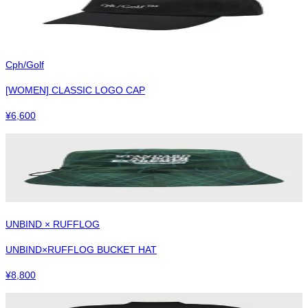
Cph/Golf
[WOMEN] CLASSIC LOGO CAP
¥
6,600
UNBIND × RUFFLOG
UNBIND×RUFFLOG BUCKET HAT
¥
8,800