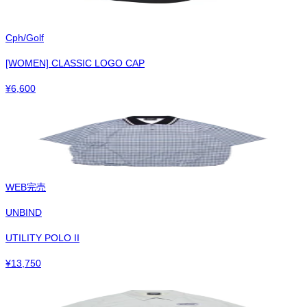
Cph/Golf
[WOMEN] CLASSIC LOGO CAP
¥
6,600
WEB完売
UNBIND
UTILITY POLO II
¥
13,750