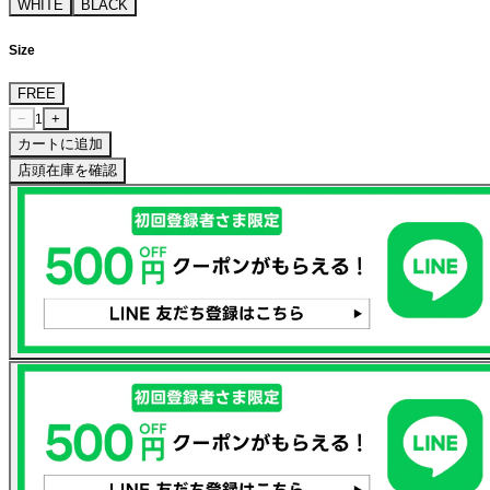
WHITE
BLACK
Size
FREE
−
+
1
カートに追加
店頭在庫を確認