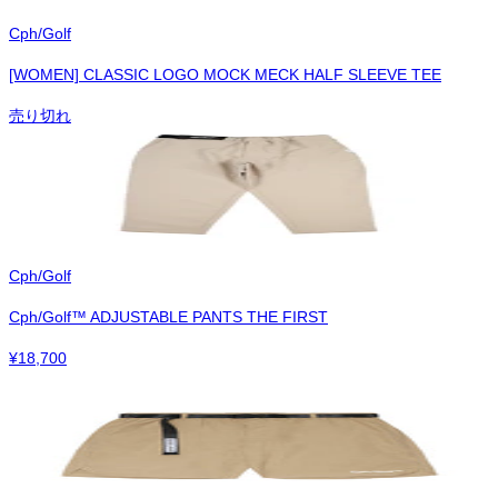
Cph/Golf
[WOMEN] CLASSIC LOGO MOCK MECK HALF SLEEVE TEE
売り切れ
Cph/Golf
Cph/Golf™︎ ADJUSTABLE PANTS THE FIRST
¥
18,700