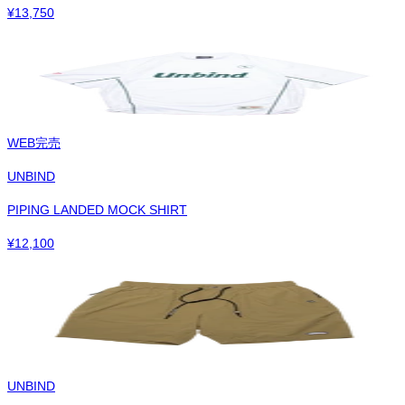
¥
13,750
WEB完売
UNBIND
PIPING LANDED MOCK SHIRT
¥
12,100
UNBIND