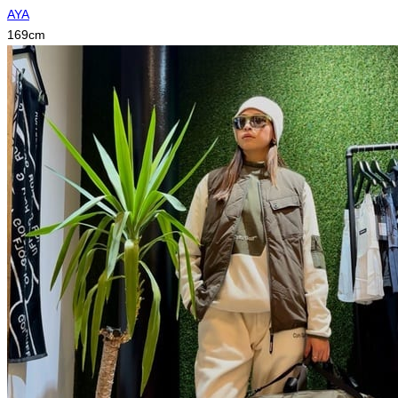
AYA
169
cm