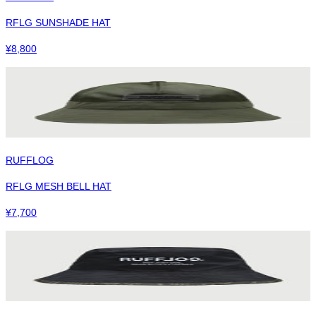
RFLG SUNSHADE HAT
¥
8,800
RUFFLOG
RFLG MESH BELL HAT
¥
7,700