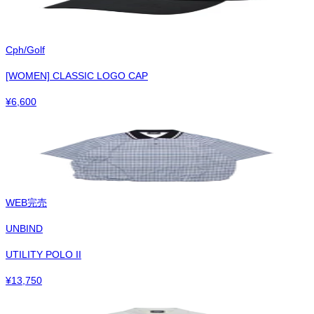
Cph/Golf
[WOMEN] CLASSIC LOGO CAP
¥
6,600
WEB完売
UNBIND
UTILITY POLO II
¥
13,750