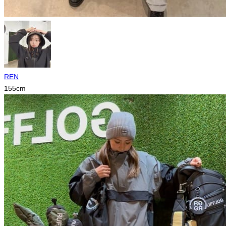
REN
155
cm