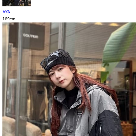
AYA
169
cm