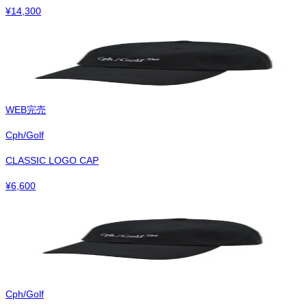
¥
14,300
WEB完売
Cph/Golf
CLASSIC LOGO CAP
¥
6,600
Cph/Golf