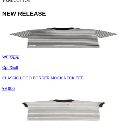
100% COTTON
NEW RELEASE
WEB完売
Cph/Golf
CLASSIC LOGO BORDER MOCK NECK TEE
¥
9,900