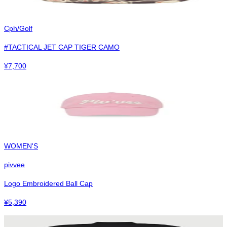
Cph/Golf
#TACTICAL JET CAP TIGER CAMO
¥
7,700
WOMEN'S
pivvee
Logo Embroidered Ball Cap
¥
5,390