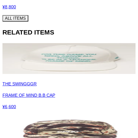
¥
8,800
ALL ITEMS
RELATED ITEMS
THE SWINGGGR
FRAME OF MIND B.B CAP
¥
6,600