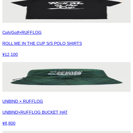
Cph/Golf×RUFFLOG
ROLL ME IN THE CUP S/S POLO SHIRTS
¥
12,100
UNBIND × RUFFLOG
UNBIND×RUFFLOG BUCKET HAT
¥
8,800