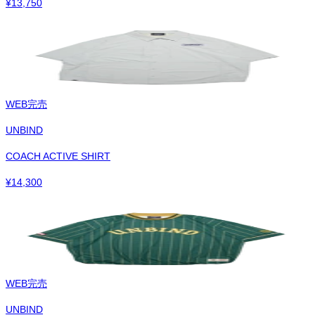
¥
13,750
WEB完売
UNBIND
COACH ACTIVE SHIRT
¥
14,300
WEB完売
UNBIND