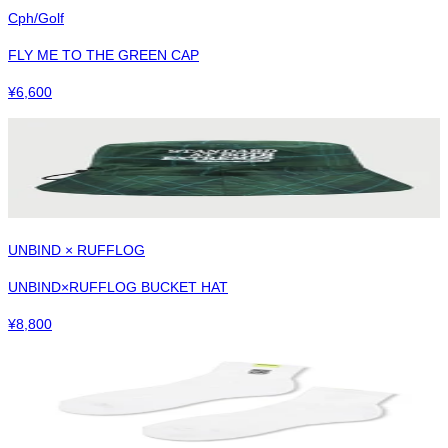
Cph/Golf
FLY ME TO THE GREEN CAP
¥
6,600
UNBIND × RUFFLOG
UNBIND×RUFFLOG BUCKET HAT
¥
8,800