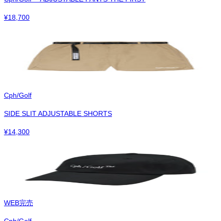
¥
18,700
Cph/Golf
SIDE SLIT ADJUSTABLE SHORTS
¥
14,300
WEB完売
Cph/Golf