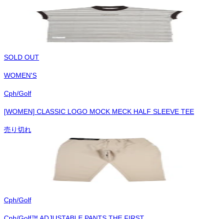
SOLD OUT
WOMEN'S
Cph/Golf
[WOMEN] CLASSIC LOGO MOCK MECK HALF SLEEVE TEE
売り切れ
Cph/Golf
Cph/Golf™︎ ADJUSTABLE PANTS THE FIRST